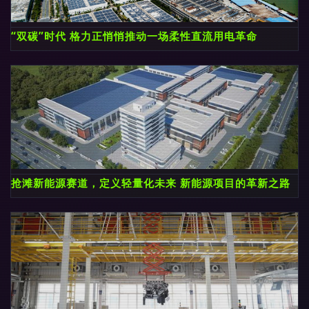
“双碳”时代 格力正悄悄推动一场柔性直流用电革命
抢滩新能源赛道，定义轻量化未来 新能源项目的革新之路