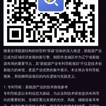
随着全球能源结构的转型和“双碳”目标的深入推进，新能源产业
已成为区域经济发展的新引擎。朝阳市龙城区作为辽宁省新能
源布局的重要节点，其“新能源产业专利导航项目”不仅是技术创
新能力的体现，更是产业优势的集中展示。本文将从专利导航
视角，系统阐明该项目的内在逻辑与实践意义。
1. 专利导航：新能源产业的技术路线参考
专利导航是以专利信息为基础，为企业和技术研发提供布局导
向的重要机制。龙城区重点发展的光伏、风能、储能设备等单