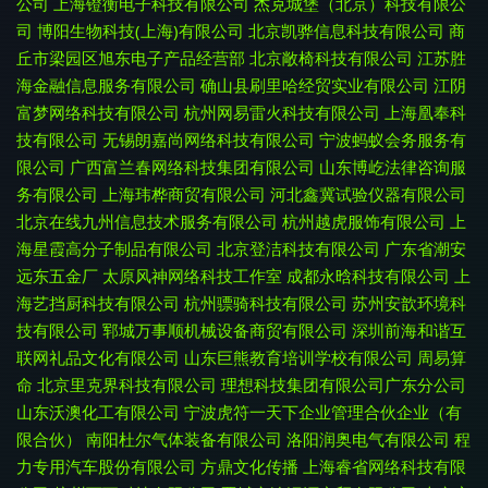
公司
上海镫衡电子科技有限公司
杰克城堡（北京）科技有限公
司
博阳生物科技(上海)有限公司
北京凯骅信息科技有限公司
商
丘市梁园区旭东电子产品经营部
北京敞椅科技有限公司
江苏胜
海金融信息服务有限公司
确山县刷里哈经贸实业有限公司
江阴
富梦网络科技有限公司
杭州网易雷火科技有限公司
上海凰奉科
技有限公司
无锡朗嘉尚网络科技有限公司
宁波蚂蚁会务服务有
限公司
广西富兰春网络科技集团有限公司
山东博屹法律咨询服
务有限公司
上海玮桦商贸有限公司
河北鑫冀试验仪器有限公司
北京在线九州信息技术服务有限公司
杭州越虎服饰有限公司
上
海星霞高分子制品有限公司
北京登洁科技有限公司
广东省潮安
远东五金厂
太原风神网络科技工作室
成都永晗科技有限公司
上
海艺挡厨科技有限公司
杭州骠骑科技有限公司
苏州安歆环境科
技有限公司
郓城万事顺机械设备商贸有限公司
深圳前海和谐互
联网礼品文化有限公司
山东巨熊教育培训学校有限公司
周易算
命
北京里克界科技有限公司
理想科技集团有限公司广东分公司
山东沃澳化工有限公司
宁波虎符一天下企业管理合伙企业（有
限合伙）
南阳杜尔气体装备有限公司
洛阳润奥电气有限公司
程
力专用汽车股份有限公司
方鼎文化传播
上海睿省网络科技有限