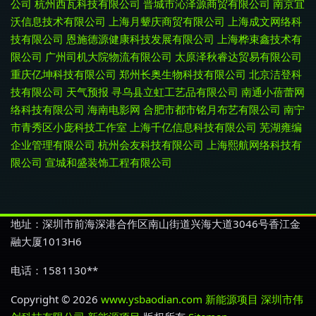
公司
杭州西瓦科技有限公司
晋城市沁泽源商贸有限公司
南京宜
沃信息技术有限公司
上海月颦庆商贸有限公司
上海成文网络科
技有限公司
恩施德源健康科技发展有限公司
上海桦束鑫技术有
限公司
广州司机大院物流有限公司
太原泽秋睿达贸易有限公司
重庆亿坤科技有限公司
郑州长奥生物科技有限公司
北京洁登科
技有限公司
天气预报
寻乌县立虹工艺品有限公司
南通小蓓蕾网
络科技有限公司
海南电影网
合肥市都市铭月布艺有限公司
南宁
市青秀区小庞科技工作室
上海千亿信息科技有限公司
芜湖雍编
企业管理有限公司
杭州会友科技有限公司
上海熙航网络科技有
限公司
宣城和盛装饰工程有限公司
地址：深圳市前海深港合作区南山街道兴海大道3046号香江金
融大厦1013H6
电话：1581130**
Copyright © 2026
www.ysbaodian.com
新能源项目
深圳市伟